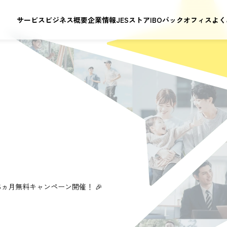
サービス
ビジネス概要
企業情報
JESストア
IBOバックオフィス
よく
 6ヵ月無料キャンペーン開催！ 🎉